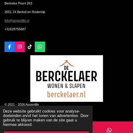
Berkelse Poort 263
2651 JX Berkel en Rodenrijs
info@asportlife.nl
+31628755687
F
I
T
W
a
n
i
h
c
s
k
a
e
t
T
t
b
a
o
s
o
g
k
A
o
r
p
k
a
p
m
© 2021 - 2026 Asportlife
Powered by
JouwWeb
Deze website gebruikt cookies voor analyse-
doeleinden en/of het tonen van advertenties. Door
gebruik te blijven maken van de site gaat u
hiermee akkoord.